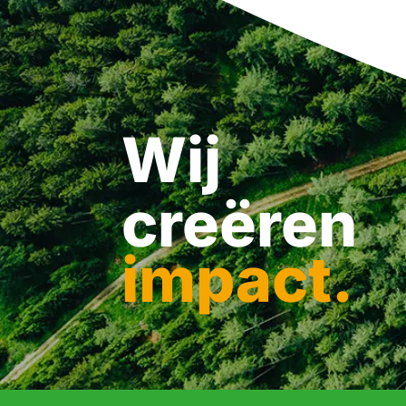
Wij
creëren
impact.