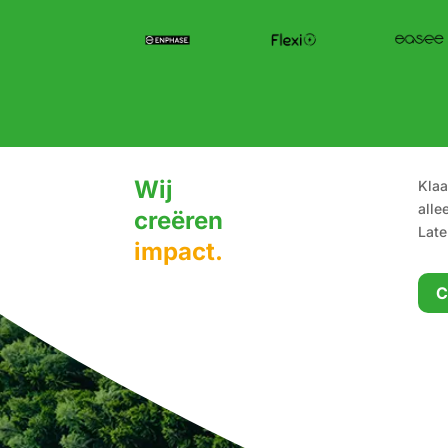
Wij
Klaa
alle
creëren
Late
impact.
C