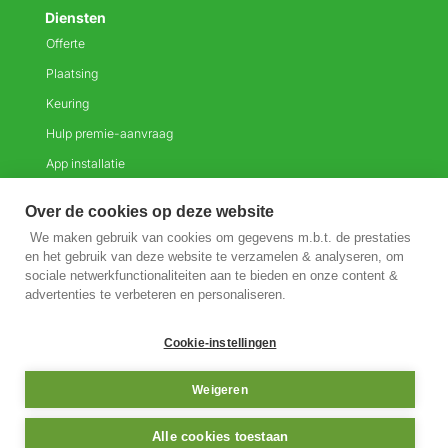
Diensten
Offerte
Plaatsing
Keuring
Hulp premie-aanvraag
App installatie
Monitoring
Over de cookies op deze website
We maken gebruik van cookies om gegevens m.b.t. de prestaties
en het gebruik van deze website te verzamelen & analyseren, om
sociale netwerkfunctionaliteiten aan te bieden en onze content &
Wij
advertenties te verbeteren en personaliseren.
creëren
Cookie-instellingen
impact.
Weigeren
Website by Digitong
Alle cookies toestaan