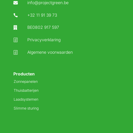
info@projectgreen.be

+32 11 91 39 73

BE0802 917 597

Privacyverklaring
h
Algemene voorwaarden
h
Producten
Zonnepanelen
Thuisbatterijen
Laadsystemen
Slimme sturing